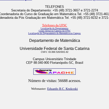
TELEFONES
Secretaria do Departamento: +55 (48) 3721-3657 e 3721-2274
Coordenadoria do Curso de Graduação em Matemática Tel. +55 (48) 3721-461
denadoria da Pós Graduação em Matemática Tel. +55 (48) 3721-9232 e 3721
Telefones da UFSC
Localização do Departamento
Como chegar no Campus da UFSC
Localização do Departamento de Matemática no Campus
Departamento de Matemática
Universidade Federal de Santa Catarina
CNPJ: 83.899.526/0001-82
Campus Universitário Trindade
CEP 88.040-900 Florianópolis-SC, Brasil
Número de visitas: 56688 acessos.
Webmaster:
Eduardo B.C. Krukoski