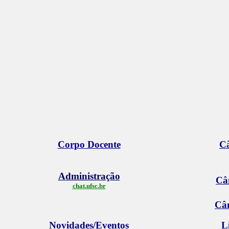
Corpo Docente
C
Administração
Câ
chat.ufsc.br
Câ
Novidades/Eventos
L