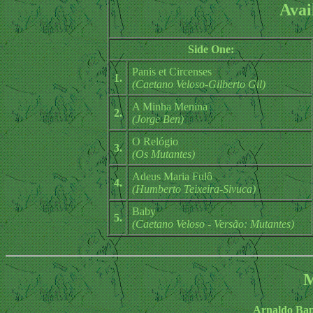
Avai
Side One:
Panis et Circenses
1.
(Caetano Veloso-Gilberto Gil)
A Minha Menina
2.
(Jorge Ben)
O Relógio
3.
(Os Mutantes)
Adeus Maria Fulô
4.
(Humberto Teixeira-Sivuca)
Baby
5.
(Caetano Veloso - Versão: Mutantes)
M
Arnaldo Bap