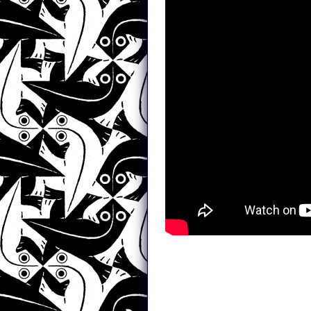
CALMA 2π
História