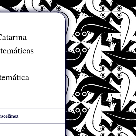
Catarina
atemáticas
temática
iscelânea
iversão